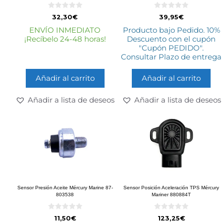
0
0
32,30
€
39,95
€
d
d
e
e
ENVÍO INMEDIATO
Producto bajo Pedido. 10%
5
5
¡Recíbelo 24-48 horas!
Descuento con el cupón
"Cupón PEDIDO".
Consultar Plazo de entrega
Añadir al carrito
Añadir al carrito
Añadir a lista de deseos
Añadir a lista de deseos
Sensor Presión Aceite Mércury Marine 87-
Sensor Posición Aceleración TPS Mércury
803538
Mariner 880884T
0
0
11,50
€
123,25
€
d
d