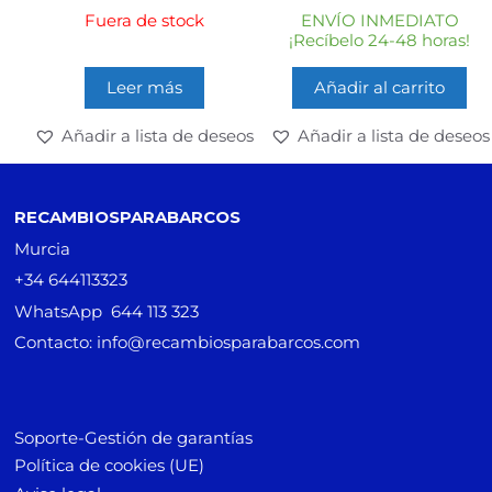
e
e
Fuera de stock
ENVÍO INMEDIATO
5
5
¡Recíbelo 24-48 horas!
Leer más
Añadir al carrito
Añadir a lista de deseos
Añadir a lista de deseos
RECAMBIOSPARABARCOS
Murcia
+34 644113323
WhatsApp 644 113 323
Contacto: info@recambiosparabarcos.com
Soporte-Gestión de garantías
Política de cookies (UE)