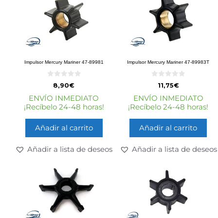
Impulsor Mercury Mariner 47-89981
Impulsor Mercury Mariner 47-89983T
0
0
8,90
€
11,75
€
d
d
e
e
ENVÍO INMEDIATO
ENVÍO INMEDIATO
5
5
¡Recíbelo 24-48 horas!
¡Recíbelo 24-48 horas!
Añadir al carrito
Añadir al carrito
Añadir a lista de deseos
Añadir a lista de deseos