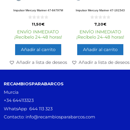
Impulsor Mercury Mariner 47-84797M
Impulsor Mercury Mariner 47-161543
0
0
11,50
€
7,20
€
d
d
e
e
ENVÍO INMEDIATO
ENVÍO INMEDIATO
5
5
¡Recíbelo 24-48 horas!
¡Recíbelo 24-48 horas!
Añadir al carrito
Añadir al carrito
Añadir a lista de deseos
Añadir a lista de deseos
RECAMBIOSPARABARCOS
Murcia
+34 644113323
WhatsApp 644 113 323
Contacto: info@recambiosparabarcos.com