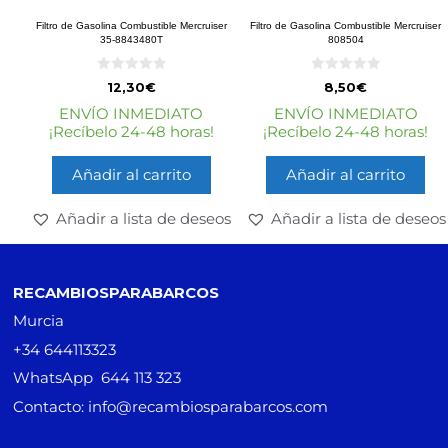
Filtro de Gasolina Combustible Mercruiser
Filtro de Gasolina Combustible Mercruiser
35-8843480T
808504
0
0
12,30
€
8,50
€
d
d
e
e
ENVÍO INMEDIATO
ENVÍO INMEDIATO
5
5
¡Recíbelo 24-48 horas!
¡Recíbelo 24-48 horas!
Añadir al carrito
Añadir al carrito
Añadir a lista de deseos
Añadir a lista de deseos
RECAMBIOSPARABARCOS
Murcia
+34 644113323
WhatsApp 644 113 323
Contacto: info@recambiosparabarcos.com