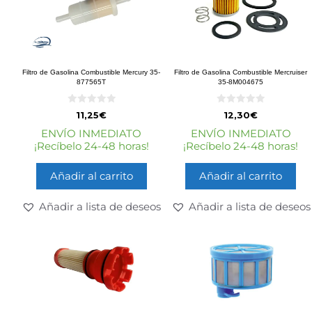
Filtro de Gasolina Combustible Mercury 35-
Filtro de Gasolina Combustible Mercruiser
877565T
35-8M004675
0
0
11,25
€
12,30
€
d
d
e
e
ENVÍO INMEDIATO
ENVÍO INMEDIATO
5
5
¡Recíbelo 24-48 horas!
¡Recíbelo 24-48 horas!
Añadir al carrito
Añadir al carrito
Añadir a lista de deseos
Añadir a lista de deseos