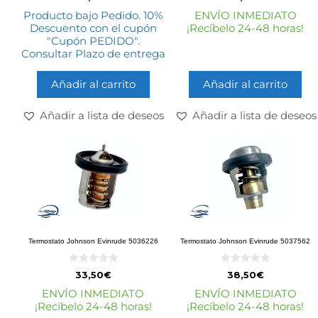
d
d
e
e
Producto bajo Pedido. 10%
ENVÍO INMEDIATO
5
5
Descuento con el cupón
¡Recíbelo 24-48 horas!
"Cupón PEDIDO".
Consultar Plazo de entrega
Añadir al carrito
Añadir al carrito
Añadir a lista de deseos
Añadir a lista de deseos
Termostato Johnson Evinrude 5036226
Termostato Johnson Evinrude 5037562
0
0
33,50
€
38,50
€
d
d
e
e
ENVÍO INMEDIATO
ENVÍO INMEDIATO
5
5
¡Recíbelo 24-48 horas!
¡Recíbelo 24-48 horas!