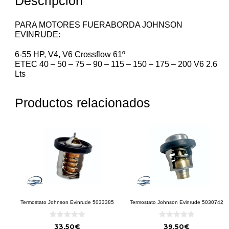
Descripción
PARA MOTORES FUERABORDA JOHNSON
EVINRUDE:
6-55 HP, V4, V6 Crossflow 61º
ETEC 40 – 50 – 75 – 90 – 115 – 150 – 175 – 200 V6 2.6
Lts
Productos relacionados
Termostato Johnson Evinrude 5033385
Termostato Johnson Evinrude 5030742
0
0
33,50
€
39,50
€