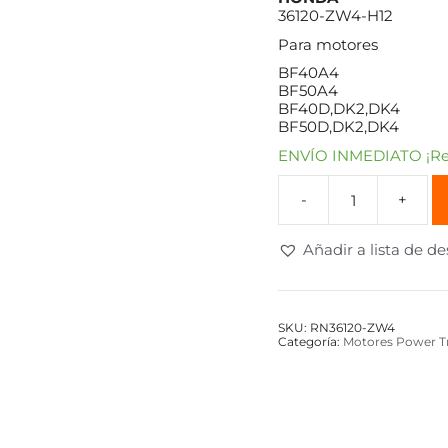
36120-ZW4-H12
Para motores
BF40A4
BF50A4
BF40D,DK2,DK4
BF50D,DK2,DK4
ENVÍO INMEDIATO ¡Rec
Añadir a lista de d
SKU:
RN36120-ZW4
Categoría:
Motores Power T