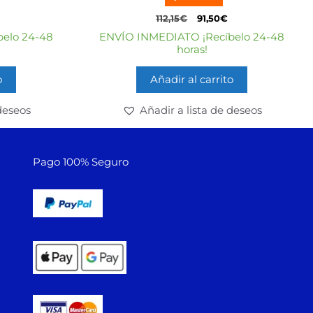
e
5
112,15
€
91,50
€
elo 24-48
ENVÍO INMEDIATO ¡Recíbelo 24-48
horas!
o
Añadir al carrito
deseos
Añadir a lista de deseos
Pago 100% Seguro