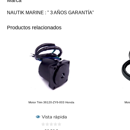
Marca
NAUTIK MARINE : " 3 AÑOS GARANTÍA"
Productos relacionados
Motor Trim 36120-ZY6-003 Honda
Mot
Vista rápida
0