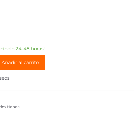
íbelo 24-48 horas!
Añadir al carrito
eseos
rim Honda