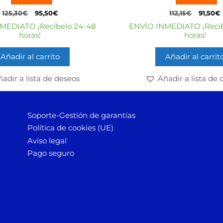
e
e
5
5
125,30
€
95,50
€
112,15
€
91,50
€
MEDIATO ¡Recíbelo 24-48
ENVÍO INMEDIATO ¡Recíb
horas!
horas!
Añadir al carrito
Añadir al carrit
adir a lista de deseos
Añadir a lista de 
Soporte-Gestión de garantías
Política de cookies (UE)
Aviso legal
Pago seguro