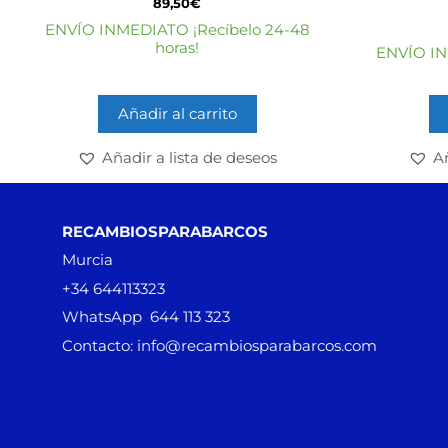
89,50
€
d
e
ENVÍO INMEDIATO ¡Recíbelo 24-48
5
horas!
ENVÍO IN
Añadir al carrito
Añadir a lista de deseos
Añ
RECAMBIOSPARABARCOS
Murcia
+34 644113323
WhatsApp 644 113 323
Contacto: info@recambiosparabarcos.com