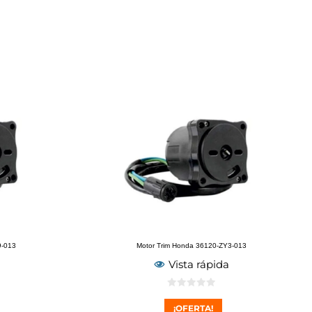
9-013
Motor Trim Honda 36120-ZY3-013
Vista rápida
0
d
¡OFERTA!