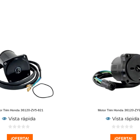
or Trim Honda 36120-ZV5-821
Motor Trim Honda 36120-ZY
Vista rápida
Vista rápida
0
0
d
d
¡OFERTA!
¡OFERTA!