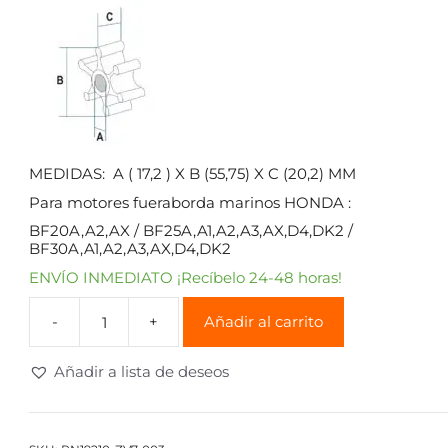
MEDIDAS: A ( 17,2 ) X B (55,75) X C (20,2) MM
Para motores fueraborda marinos HONDA :
BF20A,A2,AX / BF25A,A1,A2,A3,AX,D4,DK2 /
BF30A,A1,A2,A3,AX,D4,DK2
ENVÍO INMEDIATO ¡Recíbelo 24-48 horas!
Añadir al carrito
Añadir a lista de deseos