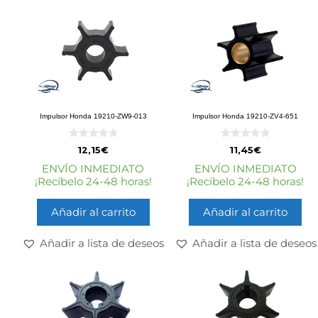
Impulsor Honda 19210-ZW9-013
Impulsor Honda 19210-ZV4-651
0
0
12,15
€
11,45
€
d
d
e
e
ENVÍO INMEDIATO
ENVÍO INMEDIATO
5
5
¡Recíbelo 24-48 horas!
¡Recíbelo 24-48 horas!
Añadir al carrito
Añadir al carrito
Añadir a lista de deseos
Añadir a lista de deseos