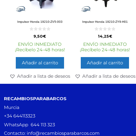
Impulsor Honda 19210-ZV5-003
Impulsor Honda 19210-ZY9-H01
0
0
9,50
€
14,25
€
d
d
e
e
ENVÍO INMEDIATO
ENVÍO INMEDIATO
5
5
¡Recíbelo 24-48 horas!
¡Recíbelo 24-48 horas!
Añadir al carrito
Añadir al carrito
Añadir a lista de deseos
Añadir a lista de deseos
RECAMBIOSPARABARCOS
Murcia
+34 644113323
WhatsApp 644 113 323
Contacto: info@recambiosparabarcos.com