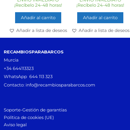
5
5
¡Recíbelo 24-48 horas!
¡Recíbelo 24-48 horas!
Añadir al carrito
Añadir al carrito
Añadir a lista de deseos
Añadir a lista de deseos
RECAMBIOSPARABARCOS
Murcia
+34 644113323
WhatsApp 644 113 323
Contacto: info@recambiosparabarcos.com
Soporte-Gestión de garantías
Política de cookies (UE)
Aviso legal