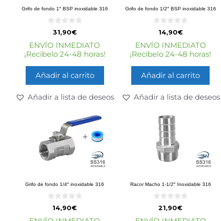
Grifo de fondo 1″ BSP inoxidable 316
Grifo de fondo 1/2″ BSP inoxidable 316
0
0
31,90
€
14,90
€
d
d
e
e
ENVÍO INMEDIATO
ENVÍO INMEDIATO
5
5
¡Recíbelo 24-48 horas!
¡Recíbelo 24-48 horas!
Añadir al carrito
Añadir al carrito
Añadir a lista de deseos
Añadir a lista de deseos
Grifo de fondo 1/4″ inoxidable 316
Racor Macho 1-1/2″ Inoxidable 316
0
0
14,90
€
21,90
€
d
d
e
e
ENVÍO INMEDIATO
ENVÍO INMEDIATO