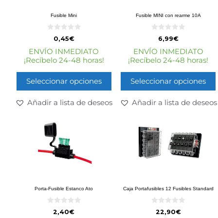
Fusible Mini
Fusible MINI con rearme 10A
0
0
0,45
€
6,99
€
d
d
e
e
ENVÍO INMEDIATO
ENVÍO INMEDIATO
5
5
¡Recíbelo 24-48 horas!
¡Recíbelo 24-48 horas!
Seleccionar opciones
Seleccionar opciones
Añadir a lista de deseos
Añadir a lista de deseos
Porta-Fusible Estanco Ato
Caja Portafusibles 12 Fusibles Standard
0
0
2,40
€
22,90
€
d
d