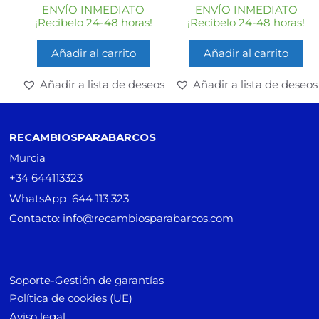
e
e
ENVÍO INMEDIATO
ENVÍO INMEDIATO
5
5
¡Recíbelo 24-48 horas!
¡Recíbelo 24-48 horas!
Añadir al carrito
Añadir al carrito
Añadir a lista de deseos
Añadir a lista de deseos
RECAMBIOSPARABARCOS
Murcia
+34 644113323
WhatsApp 644 113 323
Contacto: info@recambiosparabarcos.com
Soporte-Gestión de garantías
Política de cookies (UE)
Aviso legal