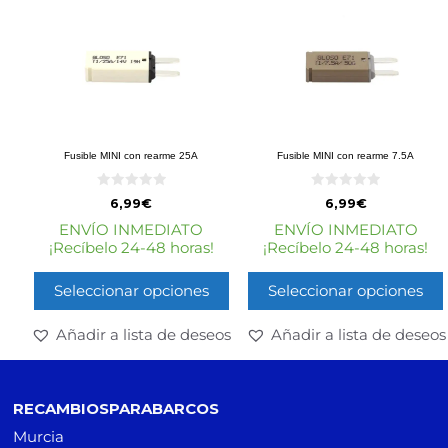
Fusible MINI con rearme 25A
Fusible MINI con rearme 7.5A
0
0
6,99
€
6,99
€
d
d
e
e
ENVÍO INMEDIATO
ENVÍO INMEDIATO
5
5
¡Recíbelo 24-48 horas!
¡Recíbelo 24-48 horas!
Seleccionar opciones
Seleccionar opciones
Añadir a lista de deseos
Añadir a lista de deseos
RECAMBIOSPARABARCOS
Murcia