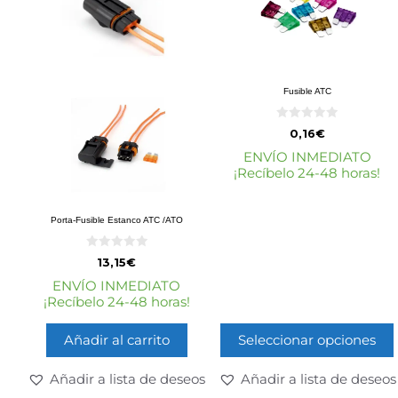
Fusible ATC
0
0,16
€
d
e
ENVÍO INMEDIATO
5
¡Recíbelo 24-48 horas!
Porta-Fusible Estanco ATC /ATO
0
13,15
€
d
e
ENVÍO INMEDIATO
5
¡Recíbelo 24-48 horas!
Añadir al carrito
Seleccionar opciones
Añadir a lista de deseos
Añadir a lista de deseos