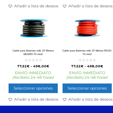
Añadir a lista de deseos
Añadir a lista de deseos
Cable para Baterias rollo 25 Metros
Cable para Baterias rollo 25 Metros ROJO-
NEGRO-70 mm2
70 mm2
0
0
77,52
€
-
498,00
€
77,52
€
-
498,00
€
d
d
e
e
ENVÍO INMEDIATO
ENVÍO INMEDIATO
5
5
¡Recíbelo 24-48 horas!
¡Recíbelo 24-48 horas!
Seleccionar opciones
Seleccionar opciones
Añadir a lista de deseos
Añadir a lista de deseos