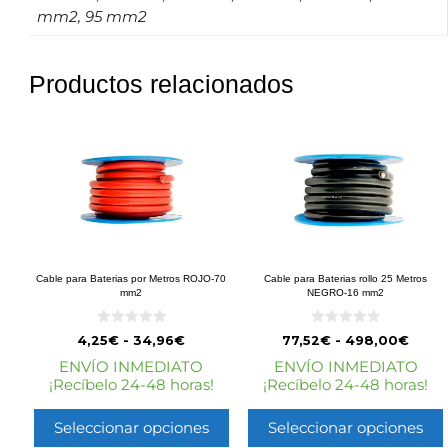
mm2, 95 mm2
Productos relacionados
Cable para Baterias por Metros ROJO-70
Cable para Baterias rollo 25 Metros
mm2
NEGRO-16 mm2
0
0
4,25
€
-
34,96
€
77,52
€
-
498,00
€
d
d
e
e
ENVÍO INMEDIATO
ENVÍO INMEDIATO
5
5
¡Recíbelo 24-48 horas!
¡Recíbelo 24-48 horas!
Seleccionar opciones
Seleccionar opciones