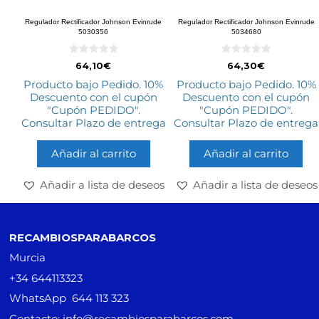
Regulador Rectificador Johnson Evinrude
Regulador Rectificador Johnson Evinrude
5030356
5034680
0
0
64,10
€
64,30
€
d
d
e
e
Producto bajo Pedido. 10%
Producto bajo Pedido. 10%
5
5
Descuento con el cupón
Descuento con el cupón
"Cupón PEDIDO".
"Cupón PEDIDO".
Consultar Plazo de entrega
Consultar Plazo de entrega
Añadir al carrito
Añadir al carrito
Añadir a lista de deseos
Añadir a lista de deseos
RECAMBIOSPARABARCOS
Murcia
+34 644113323
WhatsApp 644 113 323
Contacto: info@recambiosparabarcos.com