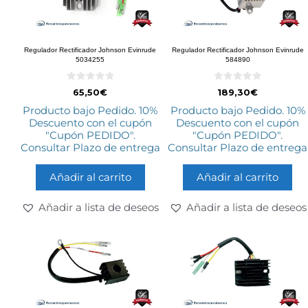
Regulador Rectificador Johnson Evinrude
Regulador Rectificador Johnson Evinrude
5034255
584890
0
0
65,50
€
189,30
€
d
d
e
e
Producto bajo Pedido. 10%
Producto bajo Pedido. 10%
5
5
Descuento con el cupón
Descuento con el cupón
"Cupón PEDIDO".
"Cupón PEDIDO".
Consultar Plazo de entrega
Consultar Plazo de entrega
Añadir al carrito
Añadir al carrito
Añadir a lista de deseos
Añadir a lista de deseos