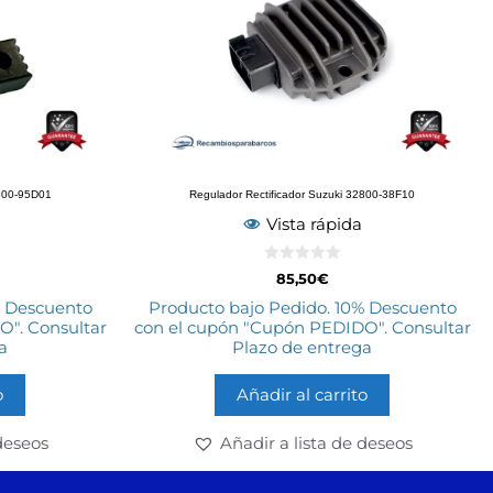
2800-95D01
Regulador Rectificador Suzuki 32800-38F10
Vista rápida
0
85,50
€
d
e
% Descuento
Producto bajo Pedido. 10% Descuento
5
". Consultar
con el cupón "Cupón PEDIDO". Consultar
a
Plazo de entrega
o
Añadir al carrito
deseos
Añadir a lista de deseos