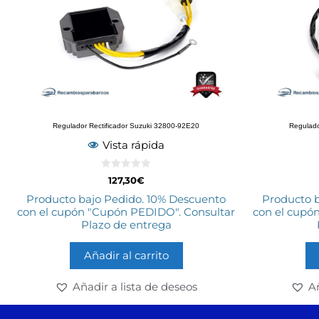
Regulador Rectificador Suzuki 32800-92E20
Regulado
Vista rápida
0
127,30
€
d
e
Producto bajo Pedido. 10% Descuento
Producto 
5
con el cupón "Cupón PEDIDO". Consultar
con el cupó
Plazo de entrega
Añadir al carrito
Añadir a lista de deseos
Añ