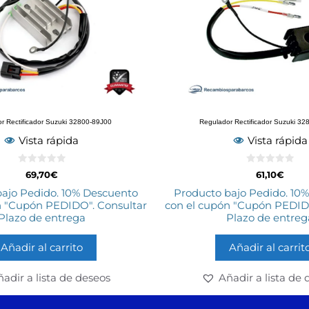
r Rectificador Suzuki 32800-89J00
Regulador Rectificador Suzuki 3
Vista rápida
Vista rápida
0
0
69,70
€
61,10
€
d
d
e
e
bajo Pedido. 10% Descuento
Producto bajo Pedido. 10
5
5
n "Cupón PEDIDO". Consultar
con el cupón "Cupón PEDIDO
Plazo de entrega
Plazo de entreg
Añadir al carrito
Añadir al carrit
adir a lista de deseos
Añadir a lista de 