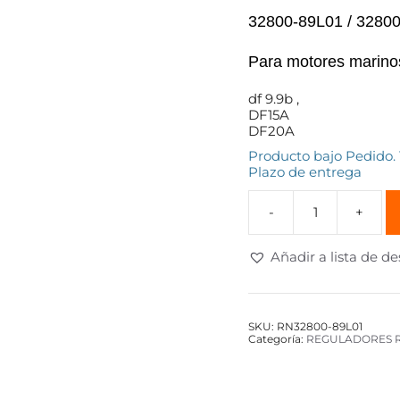
32800-89L01 / 3280
Para motores marin
df 9.9b ,
DF15A
DF20A
Producto bajo Pedido.
Plazo de entrega
Añadir a lista de d
SKU:
RN32800-89L01
Categoría:
REGULADORES R