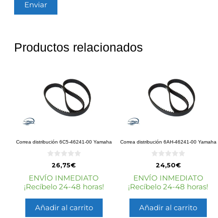
Productos relacionados
Correa distribución 6C5-46241-00 Yamaha
Correa distribución 6AH-46241-00 Yamaha
0
0
26,75
€
24,50
€
d
d
e
e
ENVÍO INMEDIATO
ENVÍO INMEDIATO
5
5
¡Recíbelo 24-48 horas!
¡Recíbelo 24-48 horas!
Añadir al carrito
Añadir al carrito