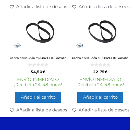
Añadir a lista de deseos
Añadir a lista de deseos
Correa distribución 69J-46241-00 Yamaha
Correa distribución 68T-46241-00 Yamaha
0
0
54,50
€
22,75
€
d
d
e
e
ENVÍO INMEDIATO
ENVÍO INMEDIATO
5
5
¡Recíbelo 24-48 horas!
¡Recíbelo 24-48 horas!
Añadir al carrito
Añadir al carrito
Añadir a lista de deseos
Añadir a lista de deseos