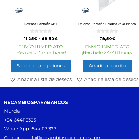
Defensa Pantalán Azul
Defensa Pantalán Espuma color Blanca
0
0
11,25
€
-
68,50
€
78,50
€
d
d
e
e
ENVÍO INMEDIATO
ENVÍO INMEDIATO
5
5
¡Recíbelo 24-48 horas!
¡Recíbelo 24-48 horas!
Seleccionar opciones
Añadir al carrito
Añadir a lista de deseos
Añadir a lista de deseos
RECAMBIOSPARABARCOS
Murcia
+34 644113323
WhatsApp 644 113 323
Contacto: info@recambiosparabarcos.com