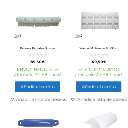
Defensa Pantalán Bumper
Defensa Multifender 60×30 cm
0
0
85,50
€
49,50
€
d
d
e
e
ENVÍO INMEDIATO
ENVÍO INMEDIATO
5
5
¡Recíbelo 24-48 horas!
¡Recíbelo 24-48 horas!
Añadir al carrito
Añadir al carrito
Añadir a lista de deseos
Añadir a lista de deseos