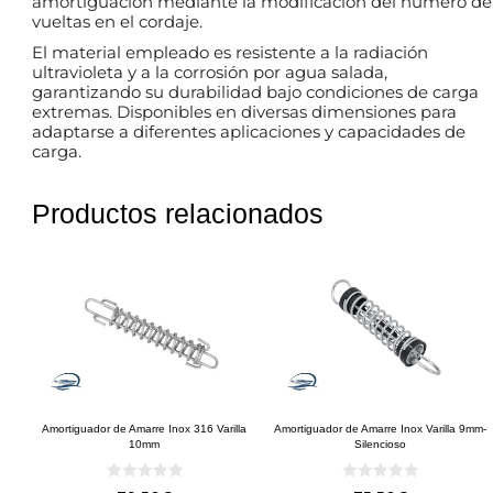
amortiguación mediante la modificación del número de
vueltas en el cordaje.
El material empleado es resistente a la radiación
ultravioleta y a la corrosión por agua salada,
garantizando su durabilidad bajo condiciones de carga
extremas. Disponibles en diversas dimensiones para
adaptarse a diferentes aplicaciones y capacidades de
carga.
Productos relacionados
Amortiguador de Amarre Inox 316 Varilla
Amortiguador de Amarre Inox Varilla 9mm-
10mm
Silencioso
0
0