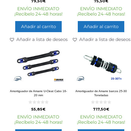
79,50
€
75,50
€
d
d
e
e
ENVÍO INMEDIATO
ENVÍO INMEDIATO
5
5
¡Recíbelo 24-48 horas!
¡Recíbelo 24-48 horas!
Añadir al carrito
Añadir al carrito
Añadir a lista de deseos
Añadir a lista de deseos
Amortiguador de Amarre U-Cleat Cabo 16-
Amortiguador de Amarre barcos 25-30
20 mm
Toneladas
0
0
55,85
€
717,50
€
d
d
e
e
ENVÍO INMEDIATO
ENVÍO INMEDIATO
5
5
¡Recíbelo 24-48 horas!
¡Recíbelo 24-48 horas!