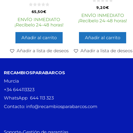
0
9,20
€
d
0
65,50
€
e
d
ENVÍO INMEDIATO
5
e
ENVÍO INMEDIATO
¡Recíbelo 24-48 horas!
5
¡Recíbelo 24-48 horas!
Añadir al carrito
Añadir al carrito
Añadir a lista de deseos
Añadir a lista de deseos
RECAMBIOSPARABARCOS
Murcia
+34 644113323
WhatsApp 644 113 323
Contacto: info@recambiosparabarcos.com
Soporte-Gestión de garantías