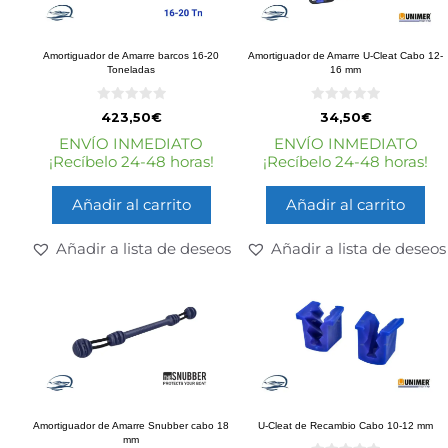
Amortiguador de Amarre barcos 16-20
Amortiguador de Amarre U-Cleat Cabo 12-
Toneladas
16 mm
0
0
423,50
€
34,50
€
d
d
e
e
ENVÍO INMEDIATO
ENVÍO INMEDIATO
5
5
¡Recíbelo 24-48 horas!
¡Recíbelo 24-48 horas!
Añadir al carrito
Añadir al carrito
Añadir a lista de deseos
Añadir a lista de deseos
Amortiguador de Amarre Snubber cabo 18
U-Cleat de Recambio Cabo 10-12 mm
mm