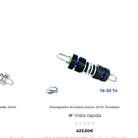
arilla 10mm
Amortiguador de Amarre barcos 16-20 Toneladas
Vista rápida
0
423,50
€
d
e