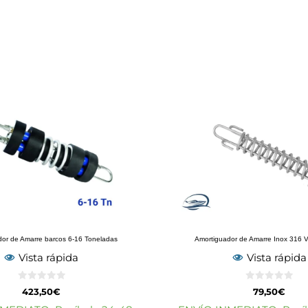
dor de Amarre barcos 6-16 Toneladas
Amortiguador de Amarre Inox 316 V
Vista rápida
Vista rápida
0
0
423,50
€
79,50
€
d
d
e
e