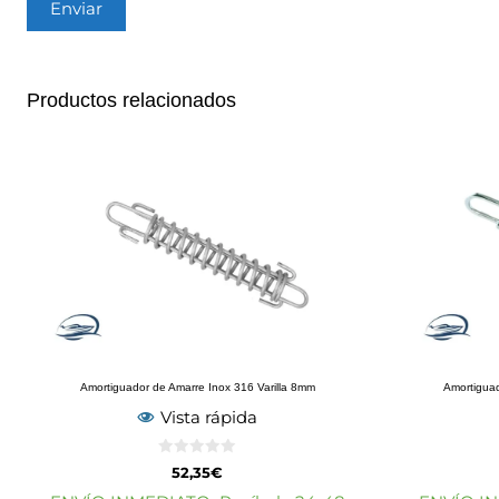
Productos relacionados
Amortiguador de Amarre Inox 316 Varilla 8mm
Amortigua
Vista rápida
0
52,35
€
d
e