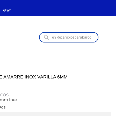
a 59€
 AMARRE INOX VARILLA 6MM
RCOS
6 mm Inox
Uds