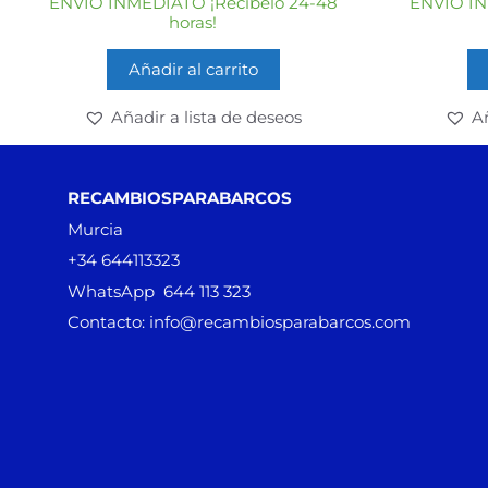
ENVÍO INMEDIATO ¡Recíbelo 24-48
ENVÍO IN
5
horas!
Añadir al carrito
Añadir a lista de deseos
Añ
RECAMBIOSPARABARCOS
Murcia
+34 644113323
WhatsApp 644 113 323
Contacto: info@recambiosparabarcos.com