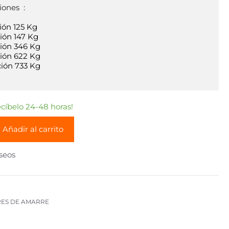
ones  :

ión 125 Kg

ión 147 Kg

ción 346 Kg

ción 622 Kg

ción 733 Kg

íbelo 24-48 horas!
Añadir al carrito
eseos
ES DE AMARRE