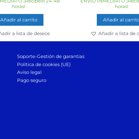
MEDIATO ¡Recíbelo 24-48
ENVÍO INMEDIATO ¡Recíb
5
5
horas!
horas!
Añadir al carrito
Añadir al carrit
adir a lista de deseos
Añadir a lista de 
Soporte-Gestión de garantías
Política de cookies (UE)
Aviso legal
Pago seguro