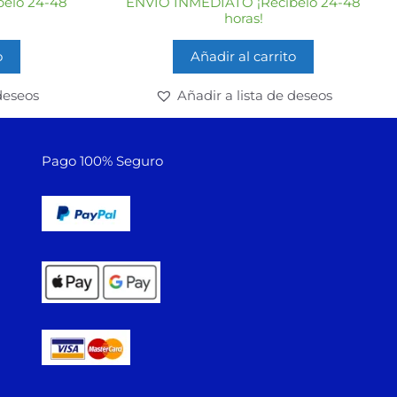
elo 24-48
ENVÍO INMEDIATO ¡Recíbelo 24-48
5
horas!
o
Añadir al carrito
deseos
Añadir a lista de deseos
Pago 100% Seguro