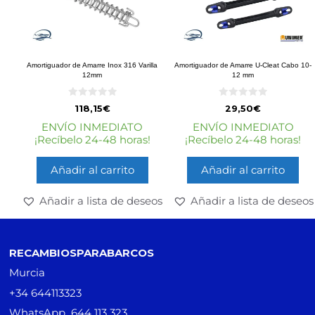
Amortiguador de Amarre Inox 316 Varilla
Amortiguador de Amarre U-Cleat Cabo 10-
12mm
12 mm
0
0
118,15
€
29,50
€
d
d
e
e
ENVÍO INMEDIATO
ENVÍO INMEDIATO
5
5
¡Recíbelo 24-48 horas!
¡Recíbelo 24-48 horas!
Añadir al carrito
Añadir al carrito
Añadir a lista de deseos
Añadir a lista de deseos
RECAMBIOSPARABARCOS
Murcia
+34 644113323
WhatsApp 644 113 323