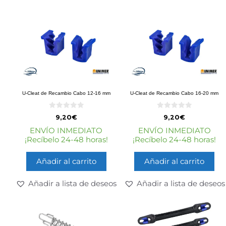
U-Cleat de Recambio Cabo 12-16 mm
U-Cleat de Recambio Cabo 16-20 mm
0
0
9,20
€
9,20
€
d
d
e
e
ENVÍO INMEDIATO
ENVÍO INMEDIATO
5
5
¡Recíbelo 24-48 horas!
¡Recíbelo 24-48 horas!
Añadir al carrito
Añadir al carrito
Añadir a lista de deseos
Añadir a lista de deseos