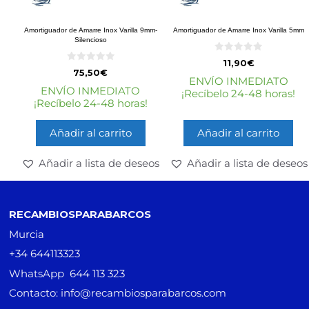
Amortiguador de Amarre Inox Varilla 9mm-
Amortiguador de Amarre Inox Varilla 5mm
Silencioso
0
11,90
€
d
0
75,50
€
e
d
ENVÍO INMEDIATO
5
e
ENVÍO INMEDIATO
¡Recíbelo 24-48 horas!
5
¡Recíbelo 24-48 horas!
Añadir al carrito
Añadir al carrito
Añadir a lista de deseos
Añadir a lista de deseos
RECAMBIOSPARABARCOS
Murcia
+34 644113323
WhatsApp 644 113 323
Contacto: info@recambiosparabarcos.com