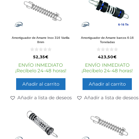
Amortiguador de Amarre Inox 316 Varilla
Amortiguador de Amarre barcos 6-16
8mm
Toneladas
0
0
52,35
€
423,50
€
d
d
e
e
ENVÍO INMEDIATO
ENVÍO INMEDIATO
5
5
¡Recíbelo 24-48 horas!
¡Recíbelo 24-48 horas!
Añadir al carrito
Añadir al carrito
Añadir a lista de deseos
Añadir a lista de deseos